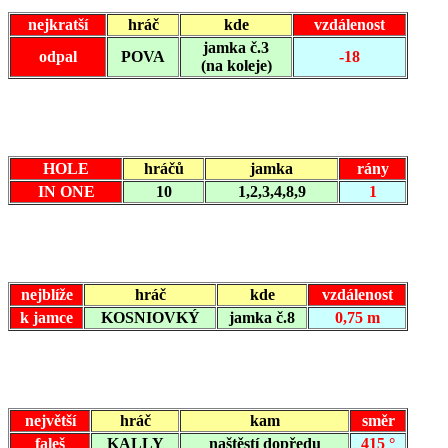
nejkratší
hráč
kde
vzdálenost
jamka č.3
odpal
POVA
-18
(na koleje)
HOLE
hráčů
jamka
rány
IN ONE
10
1,2,3,4,8,9
1
nejblíže
hráč
kde
vzdálenost
k jamce
KOSNIOVKÝ
jamka č.8
0,75 m
největší
hráč
kam
směr
faleš
KALLY
naštěstí dopředu
415 °