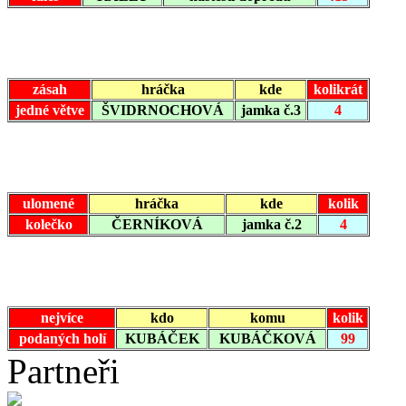
zásah
hráčka
kde
kolikrát
jedné větve
ŠVIDRNOCHOVÁ
jamka č.3
4
ulomené
hráčka
kde
kolik
kolečko
ČERNÍKOVÁ
jamka č.2
4
nejvíce
kdo
komu
kolik
podaných holí
KUBÁČEK
KUBÁČKOVÁ
99
Partneři