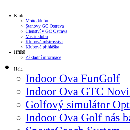
Klub
Motto klubu
Stanovy GC Ostrava
Členství v GC Ostrava
Mistři klubu
Klubová mistrovství
Klubová přihláška
Hřiště
Základní informace
Hala
Indoor Ova FunGolf
Indoor Ova GTC Novi
Golfový simulátor Opt
Indoor Ova Golf nás b