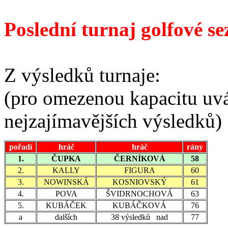
Poslední turnaj golfové s
Z výsledků turnaje:
(pro omezenou kapacitu uv
nejzajímavějších výsledků)
pořadí
hráč
hráč
rány
1.
ČUPKA
ČERNÍKOVÁ
58
2.
KALLY
FIGURA
60
3.
NOWINSKÁ
KOSNIOVSKÝ
61
4.
POVA
ŠVIDRNOCHOVÁ
63
5.
KUBÁČEK
KUBÁČKOVÁ
76
a
dalších
38 výsledků nad
77