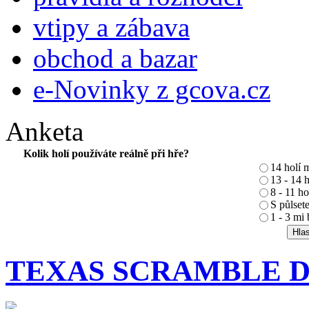
vtipy a zábava
obchod a bazar
e-Novinky z gcova.cz
Anketa
Kolik holí používáte reálně při hře?
14 holí m
13 - 14 
8 - 11 h
S půlsete
1 - 3 mi 
TEXAS SCRAMBLE DVO