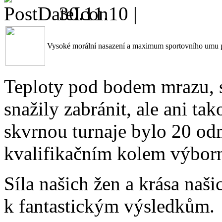
30.11.10 |
Vysoké morální nasazení a maximum sportovního umu pře
Teploty pod bodem mrazu, sn
snažily zabránit, ale ani ta
skvrnou turnaje bylo 20 odm
kvalifikačním kolem výborn
Síla našich žen a krása na
k fantastickým výsledkům.