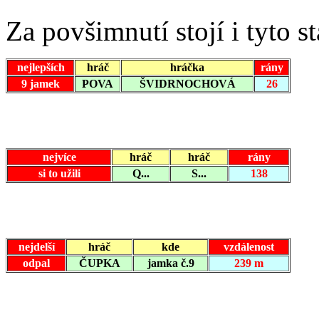
Za povšimnutí stojí i tyto st
nejlepších
hráč
hráčka
rány
9 jamek
POVA
ŠVIDRNOCHOVÁ
26
nejvíce
hráč
hráč
rány
si to
užili
Q...
S...
138
nejdelší
hráč
kde
vzdálenost
odpal
ČUPKA
jamka č.9
239 m