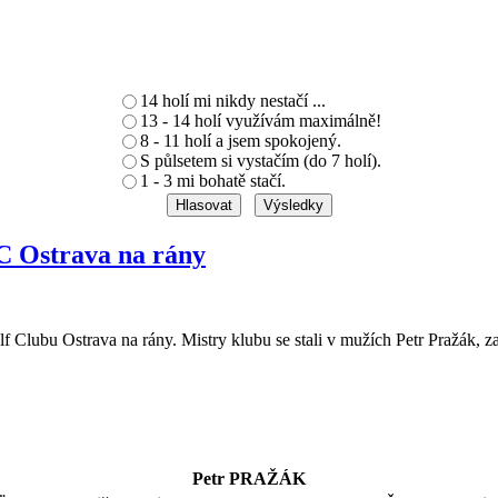
14 holí mi nikdy nestačí ...
13 - 14 holí využívám maximálně!
8 - 11 holí a jsem spokojený.
S půlsetem si vystačím (do 7 holí).
1 - 3 mi bohatě stačí.
 Ostrava na rány
 Golf Clubu Ostrava na rány. Mistry klubu se stali v mužích Petr Pr
Petr PRAŽÁK