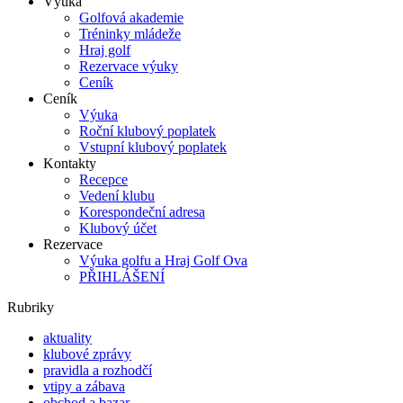
Výuka
Golfová akademie
Tréninky mládeže
Hraj golf
Rezervace výuky
Ceník
Ceník
Výuka
Roční klubový poplatek
Vstupní klubový poplatek
Kontakty
Recepce
Vedení klubu
Korespondeční adresa
Klubový účet
Rezervace
Výuka golfu a Hraj Golf Ova
PŘIHLÁŠENÍ
Rubriky
aktuality
klubové zprávy
pravidla a rozhodčí
vtipy a zábava
obchod a bazar