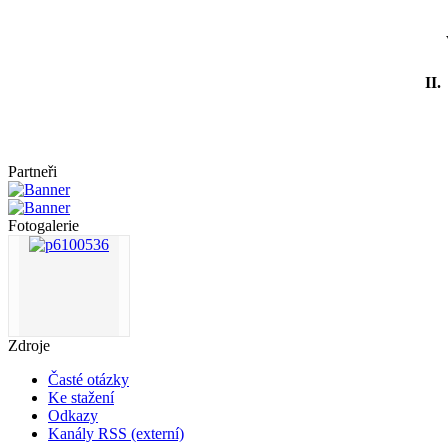
II.
Partneři
Fotogalerie
Zdroje
Časté otázky
Ke stažení
Odkazy
Kanály RSS (externí)