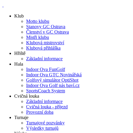
Klub
Motto klubu
Stanovy GC Ostrava
Členství v GC Ostrava
Mistři klubu
Klubová mistrovství
Klubová přihláška
Hřiště
Základní informace
Hala
Indoor Ova FunGolf
Indoor Ova GTC Novinářská
Golfový simulátor OptiShot
Indoor Ova Golf nás baví.cz
SportsCoach System
Cvičná louka
Základní informace
Cvičná louka - příjezd
Provozní doba
Turnaje
Turnajové pozvánky
Výsledky turnajů