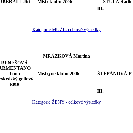
ÜBERALL Jiří
Mistr klubu 2006
ŠTULA Radi
III.
Kategorie MUŽI - celkové výsledky
MRÁZKOVÁ Martina
BENEŠOVÁ
ARMENTANO
Ilona
Mistryně klubu 2006
ŠTĚPÁNOVÁ Pa
eskydský golfový
klub
III.
Kategorie ŽENY - celkové výsledky