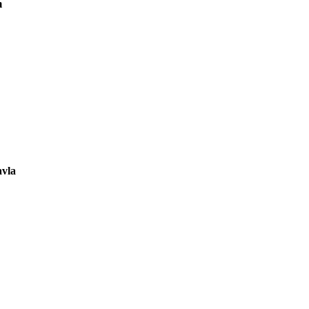
m
vla